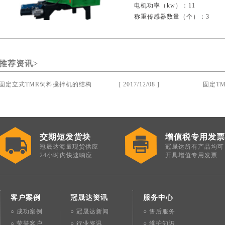
电机功率（kw）：11
称重传感器数量（个）：3
整机重量（kg）：2350
减速机厂家：江铃或康迈尔
推荐资讯>
固定立式TMR饲料搅拌机的结构
[ 2017/12/08 ]
固定T
交期短发货块
增值税专用发票
冠晟达海量现货供应
冠晟达所有产品均可
24小时内快速响应
开具增值专用发票
客户案例
冠晟达资讯
服务中心
○ 成功案例
○ 冠晟达新闻
○ 售后服务
○ 荣誉客户
○ 行业资讯
○ 维护知识