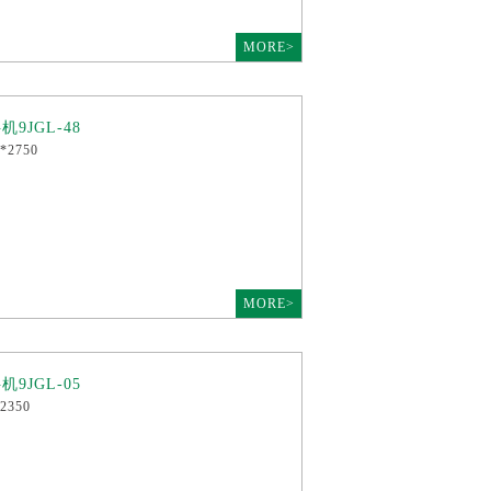
MORE>
9JGL-48
2750
MORE>
9JGL-05
2350