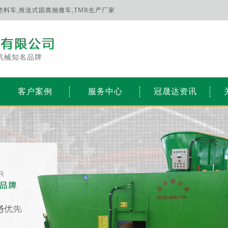
床垫料车,推送式固粪抛撒车,TMR生产厂家
机械知名品牌
客户案例
服务中心
冠晟达资讯