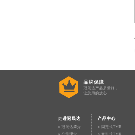
品牌保障
冠晟达产品质量好，
让您用的放心
走进冠晟达
产品中心
○ 冠晟达简介
○ 固定式TMR
○ 公司理念
○ 牵引式TMR