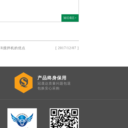
MORE>
MR搅拌机的优点
[ 2017/12/07 ]
产品终身保用
冠晟达质量问题包退
包换安心采购