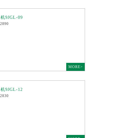
9JGL-09
2890
MORE>
9JGL-12
2830