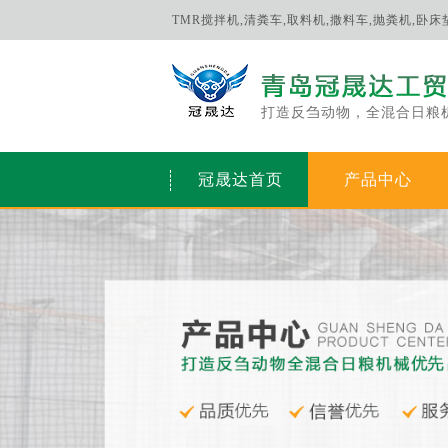
TMR搅拌机,清粪车,取料机,撒料车,抛粪机,卧
打造反刍动物，全混合日粮
冠晟达首页
产品中心