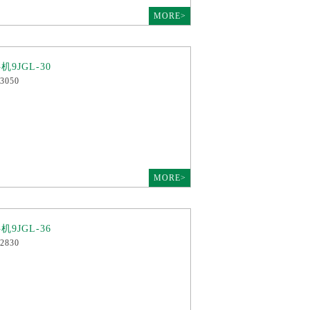
MORE>
9JGL-30
3050
MORE>
9JGL-36
2830