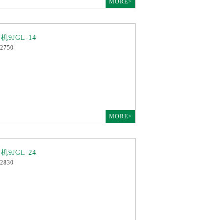
MORE>
9JGL-14
2750
MORE>
9JGL-24
2830