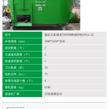
型号
固定式多搅龙TMR饲料搅拌机9JGL-24
外形规格（mm）
5690*2450*2830
搅龙数量（个）
2
主减速机数量（个）
2
副减速机数量（个）
1
刀片数量（把）
24
电机功率（kw）
75
称重传感器个数（个）
4
整机重量（kg）
6140
减速机厂家
江铃或康迈尔