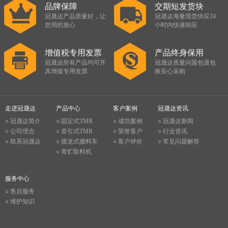
品牌保障
交期短发货块
冠晟达产品质量好，让
冠晟达海量现货供应24
您用的放心
小时内快速响应
增值税专用发票
产品终身保用
冠晟达所有产品均可开
冠晟达质量问题包退包
具增值专用发票
换安心采购
走进冠晟达
产品中心
客户案例
冠晟达资讯
○ 冠晟达简介
○ 固定式TMR
○ 成功案例
○ 冠晟达新闻
○ 公司理念
○ 牵引式TMR
○ 荣誉客户
○ 行业资讯
○ 联系冠晟达
○ 搅龙式撒料车
○ 客户评价
○ 常见问题解答
○ 青贮取料机
服务中心
○ 售后服务
○ 维护知识