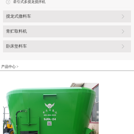
牵引式多搅龙搅拌机
搅龙式撒料车
青贮取料机
卧床垫料车
产品中心 >