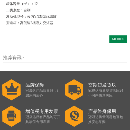
箱体容量（m³）：12
二类底盘：自制
发动机型号：云内YN33GBZ四缸
变速箱：高低速2档液力变矩器
MORE>
推荐资讯>
品牌保障
交期短发货块
冠晟达产品质量好，让
冠晟达海量现货供应24
您用的放心
小时内快速响应
增值税专用发票
产品终身保用
冠晟达所有产品均可开
冠晟达质量问题包退包
具增值专用发票
换安心采购