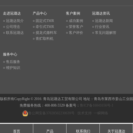
走进冠晟达
产品中心
客户案例
冠晟达资讯
○ 冠晟达简介
○ 固定式TMR
○ 成功案例
○ 冠晟达新闻
○ 公司理念
○ 牵引式TMR
○ 荣誉客户
○ 行业资讯
○ 联系冠晟达
○ 搅龙式撒料车
○ 客户评价
○ 常见问题解答
○ 青贮取料机
服务中心
○ 售后服务
○ 维护知识
版权所有CopyRight © 2016. 青岛冠晟达工贸有限公司 地址：青岛市莱西市姜山工业园
免费服务热线：400-808-5529 备案号：
鲁ICP备16041656号-1
鲁公网安备37028502230639号
技术支持 ·
一瞬网络
首页
产品
联系我们
关于冠晟达