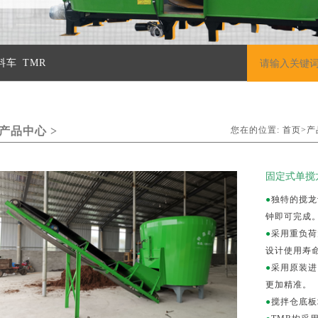
料车
TMR
产品中心 >
您在的位置:
首页>
产
固定式单搅龙
●
独特的搅龙
钟即可完成
●
采用重负荷
设计使用寿命
●
采用原装进口
更加精准。
●
搅拌仓底板