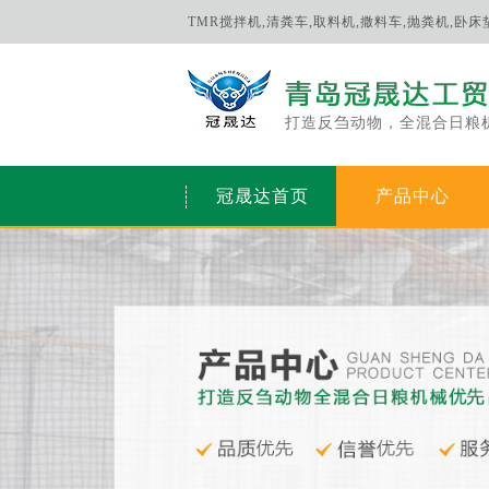
TMR搅拌机,清粪车,取料机,撒料车,抛粪机,卧
打造反刍动物，全混合日粮
冠晟达首页
产品中心