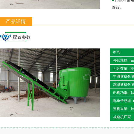
●
TMR均采
寿命。
产品详情
配置参数
型号
外形规格（m
刀片数量（
主减速机数
副减速机数
电机功率（k
称重传感器
整机重量（k
减速机厂家