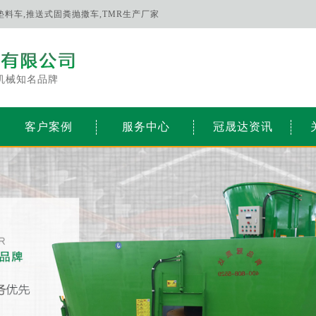
床垫料车,推送式固粪抛撒车,TMR生产厂家
机械知名品牌
客户案例
服务中心
冠晟达资讯