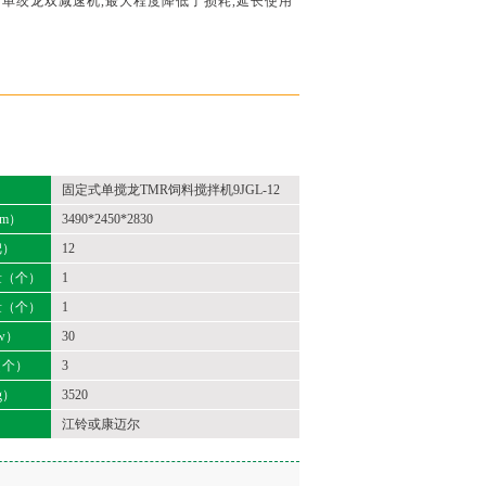
用单绞龙双减速机,最大程度降低了损耗,延长使用
固定式单搅龙TMR饲料搅拌机9JGL-12
m）
3490*2450*2830
把）
12
量（个）
1
量（个）
1
w）
30
（个）
3
g）
3520
江铃或康迈尔