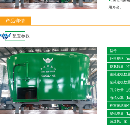
●
TMR均采
用寿命。
产品详情
配置参数
型号
外形规格（m
搅龙数量（
主减速机数
副减速机数
刀片数量（
电机功率（k
称重传感器
整机重量（k
减速机厂家