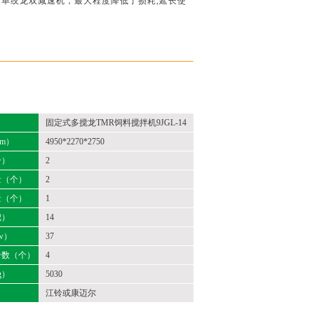
用单绞龙双减速机，最大程度降低了损耗,延长使
固定式多搅龙TMR饲料搅拌机9JGL-14
m）
4950*2270*2750
个）
2
量（个）
2
量（个）
1
把）
14
w）
37
个数（个）
4
g）
5030
江铃或康迈尔