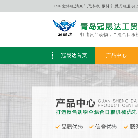
TMR搅拌机,清粪车,取料机,撒料车,抛粪机,卧
打造反刍动物，全混合日粮
冠晟达首页
产品中心