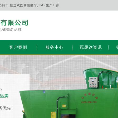
床垫料车,推送式固粪抛撒车,TMR生产厂家
机械知名品牌
客户案例
服务中心
冠晟达资讯