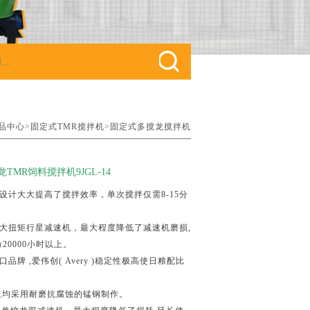
品中心>
固定式TMR搅拌机>
固定式多搅龙搅拌机
TMR饲料搅拌机9JGL-14
设计大大提高了搅拌效率，单次搅拌仅需8-15分
。
大扭矩行星减速机，最大程度降低了减速机磨损,
20000小时以上。
品牌 ,爱伟创( Avery )稳定性极高使日粮配比
板均采用耐磨抗腐蚀的锰钢制作。