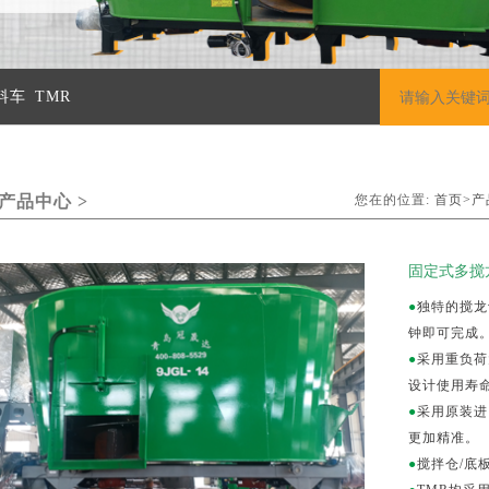
料车
TMR
产品中心 >
您在的位置:
首页>
产
固定式多搅龙
●
独特的搅龙
钟即可完成
●
采用重负荷
设计使用寿命
●
采用原装进口
更加精准。
●
搅拌仓/底