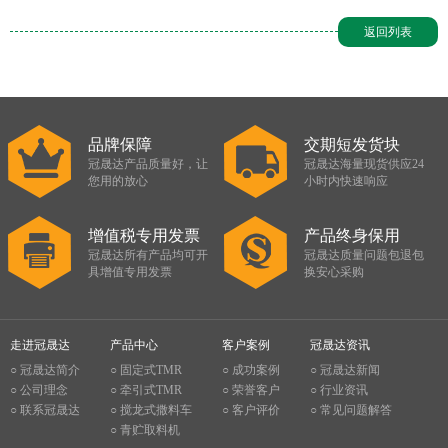
返回列表
品牌保障
交期短发货块
冠晟达产品质量好，让
冠晟达海量现货供应24
您用的放心
小时内快速响应
增值税专用发票
产品终身保用
冠晟达所有产品均可开
冠晟达质量问题包退包
具增值专用发票
换安心采购
走进冠晟达
产品中心
客户案例
冠晟达资讯
○ 冠晟达简介
○ 固定式TMR
○ 成功案例
○ 冠晟达新闻
○ 公司理念
○ 牵引式TMR
○ 荣誉客户
○ 行业资讯
○ 联系冠晟达
○ 搅龙式撒料车
○ 客户评价
○ 常见问题解答
○ 青贮取料机