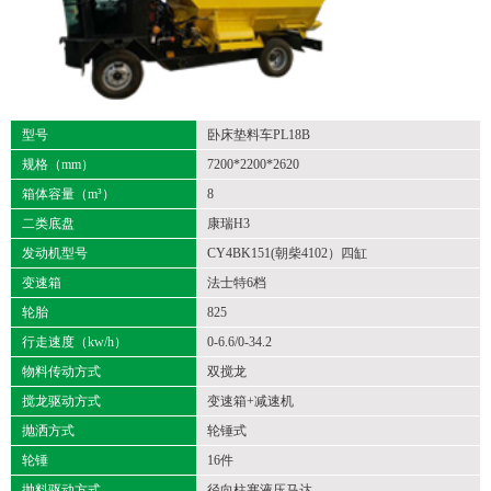
型号
卧床垫料车PL18B
规格（mm）
7200*2200*2620
箱体容量（m³）
8
二类底盘
康瑞H3
发动机型号
CY4BK151(朝柴4102）四缸
变速箱
法士特6档
轮胎
825
行走速度（kw/h）
0-6.6/0-34.2
物料传动方式
双搅龙
搅龙驱动方式
变速箱+减速机
抛洒方式
轮锤式
轮锤
16件
抛料驱动方式
径向柱塞液压马达