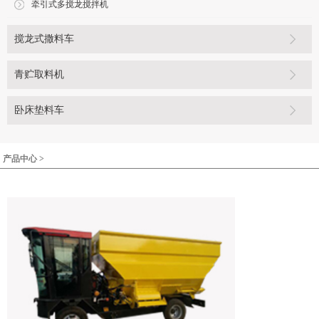
牵引式多搅龙搅拌机
搅龙式撒料车
青贮取料机
卧床垫料车
产品中心 >