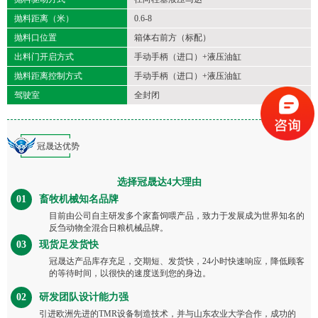
抛料距离（米）
0.6-8
抛料口位置
箱体右前方（标配）
出料门开启方式
手动手柄（进口）+液压油缸
抛料距离控制方式
手动手柄（进口）+液压油缸
驾驶室
全封闭
冠晟达优势
选择冠晟达4大理由
01
畜牧机械知名品牌
目前由公司自主研发多个家畜饲喂产品，致力于发展成为世界知名的
反刍动物全混合日粮机械品牌。
03
现货足发货快
冠晟达产品库存充足，交期短、发货快，24小时快速响应，降低顾客
的等待时间，以很快的速度送到您的身边。
02
研发团队设计能力强
引进欧洲先进的TMR设备制造技术，并与山东农业大学合作，成功的