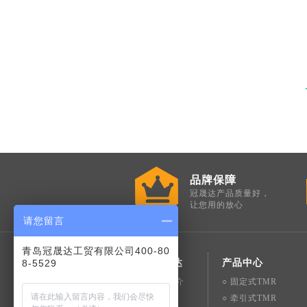
品牌保障
冠晟达产品质量好，
让您用的放心
请您留言
青岛冠晟达工贸有限公司400-80
8-5529
走进冠晟达
产品中心
○ 冠晟达简介
○ 固定式TMR
○ 公司理念
○ 牵引式TMR