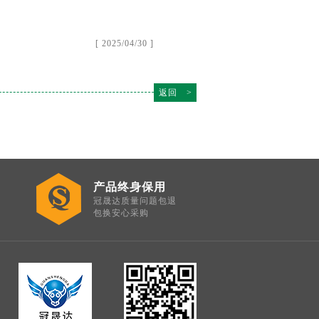
[ 2025/04/30 ]
返回 >
产品终身保用
冠晟达质量问题包退
包换安心采购