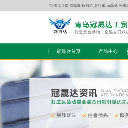
TMR搅拌机,清粪车,取料机,撒料车,抛粪机,卧
打造反刍动物，全混合日粮
冠晟达首页
产品中心